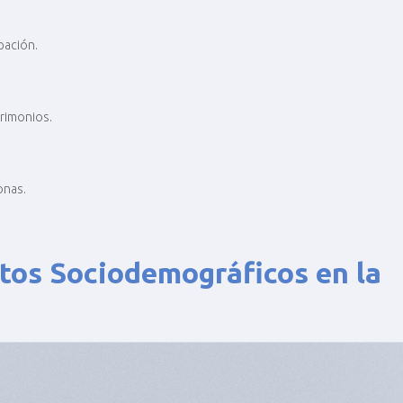
pación.
trimonios.
onas.
atos Sociodemográficos en la