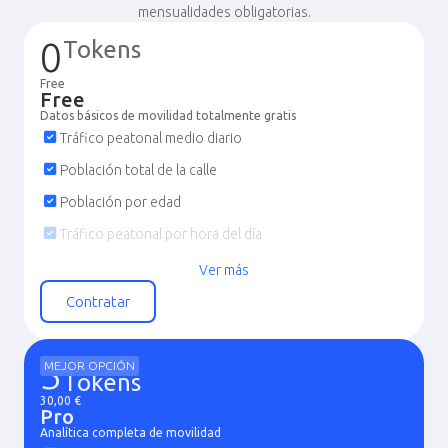
mensualidades obligatorias.
0
Tokens
Free
Free
Datos básicos de movilidad totalmente gratis
Tráfico peatonal medio diario
Población total de la calle
Población por edad
Tráfico peatonal por hora del día
Tráfico peatonal por día de la semana
Ver más
Tráfico peatonal por mes
Contratar
Tráfico peatonal por motivo de desplazamiento
Calles cercanas con mayor tráfico
3
MEJOR OPCIÓN
Tokens
Población por género y edad
30,00 €
Pro
Marcadores comerciales por tipo
Analítica completa de movilidad