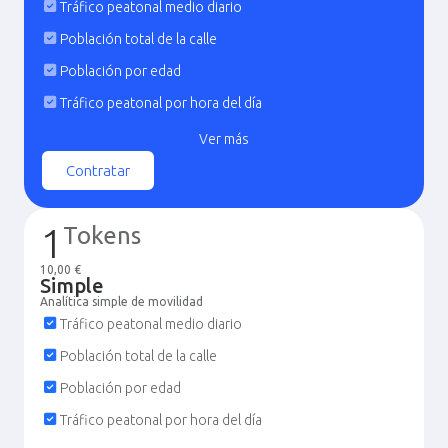
Tráfico peatonal medio diario
Población total de la calle
Población por edad
Tráfico peatonal por hora del día
Tráfico peatonal por día de la semana
Ver más
Tráfico peatonal por mes
Contratar
Tráfico peatonal por motivo de desplazamiento
Calles cercanas con mayor tráfico
1
Tokens
Población por género y edad
10,00 €
Simple
Marcadores comerciales por tipo
Analítica simple de movilidad
Tráfico peatonal medio diario
Población total de la calle
Población por edad
Tráfico peatonal por hora del día