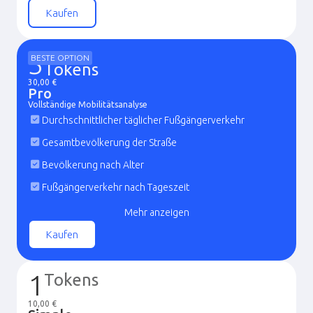
Fußgängerverkehr nach Monat
Kaufen
Fußgängerverkehr nach Bewegungsgrund
Nahegelegene Straßen mit dem höchsten
3
BESTE OPTION
Tokens
Verkehrsaufkommen
30,00 €
Bevölkerung nach Geschlecht und Alter
Pro
Vollständige Mobilitätsanalyse
Gewerbliche Marker nach Typ
Durchschnittlicher täglicher Fußgängerverkehr
Gesamtbevölkerung der Straße
Bevölkerung nach Alter
Fußgängerverkehr nach Tageszeit
Fußgängerverkehr nach Wochentag
Mehr anzeigen
Fußgängerverkehr nach Monat
Kaufen
Fußgängerverkehr nach Bewegungsgrund
Nahegelegene Straßen mit dem höchsten
1
Tokens
Verkehrsaufkommen
10,00 €
Bevölkerung nach Geschlecht und Alter