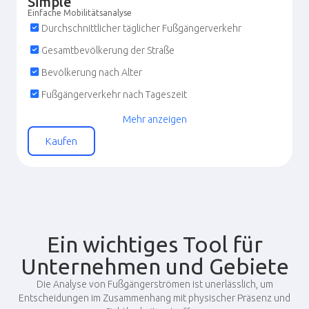
Simple
Einfache Mobilitätsanalyse
Gewerbliche Marker nach Typ
Durchschnittlicher täglicher Fußgängerverkehr
Gesamtbevölkerung der Straße
Bevölkerung nach Alter
Fußgängerverkehr nach Tageszeit
Fußgängerverkehr nach Wochentag
Mehr anzeigen
Fußgängerverkehr nach Monat
Kaufen
Fußgängerverkehr nach Bewegungsgrund
Nahegelegene Straßen mit dem höchsten
Verkehrsaufkommen
Bevölkerung nach Geschlecht und Alter
Ein wichtiges Tool für
Gewerbliche Marker nach Typ
Unternehmen und Gebiete
Die Analyse von Fußgängerströmen ist unerlässlich, um
Entscheidungen im Zusammenhang mit physischer Präsenz und