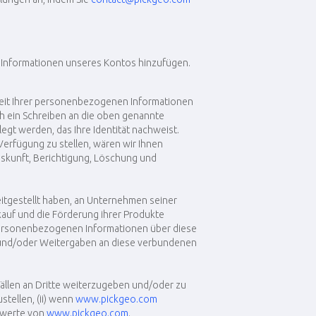
n Informationen unseres Kontos hinzufügen.
chkeit Ihrer personenbezogenen Informationen
h ein Schreiben an die oben genannte
legt werden, das Ihre Identität nachweist.
erfügung zu stellen, wären wir Ihnen
uskunft, Berichtigung, Löschung und
itgestellt haben, an Unternehmen seiner
uf und die Förderung ihrer Produkte
r personenbezogenen Informationen über diese
n und/oder Weitergaben an diese verbundenen
ällen an Dritte weiterzugeben und/oder zu
stellen, (ii) wenn
www.pickgeo.com
nswerte von
www.pickgeo.com
.