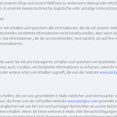
 unseren Shop und unsere Plattform zu verbessern, Betrug oder Missb
, in unserem Namen technische, logistische oder sonstige Unterstützung
ir:
len: Wir erhalten und speichern alle Informationen, die Sie auf unserer 
entscheiden, bestimmte Informationen nicht bereitzustellen, aber wenn Sie
Die Informationen, die Sie uns bereitstellen, sind nützlich, um auf Ihre
rsonalisieren.
l, wenn Sie mit uns interagieren, erhalten und speichern wir bestimmte
ites auch, Cookies, um bestimmte Informationen zu erfassen, wenn Ihr In
der andere Arten von Inhalten zugreift, die von der Website
www.pick
 helfen, die von uns gesendeten E-Mails nützlicher und interessanter zu 
nen, die Ihnen von der offiziellen Website
www.pickgeo.com
gesendet wu
 vergleichen wir, um den Versand unnötiger Nachrichten an unsere Nutzer
en erhalten. Wenn Sie keine weiteren E-Mails oder Benachrichtigungen 
passen Sie bitte Ihre E-Mail-Abonnements und Benachrichtigungseinstel