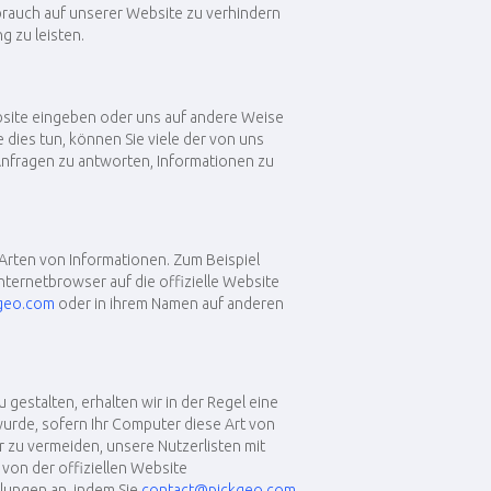
rauch auf unserer Website zu verhindern
 zu leisten.
Website eingeben oder uns auf andere Weise
 dies tun, können Sie viele der von uns
 Anfragen zu antworten, Informationen zu
 Arten von Informationen. Zum Beispiel
ternetbrowser auf die offizielle Website
geo.com
oder in ihrem Namen auf anderen
gestalten, erhalten wir in der Regel eine
rde, sofern Ihr Computer diese Art von
 zu vermeiden, unsere Nutzerlisten mit
von der offiziellen Website
lungen an, indem Sie
contact@pickgeo.com