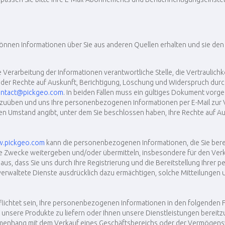
können Informationen über Sie aus anderen Quellen erhalten und sie de
die Verarbeitung der Informationen verantwortliche Stelle, die Vertrauli
 der Rechte auf Auskunft, Berichtigung, Löschung und Widerspruch durc
ntact@pickgeo.com
. In beiden Fällen muss ein gültiges Dokument vorge
szuüben und uns Ihre personenbezogenen Informationen per E-Mail zur V
den Umstand angibt, unter dem Sie beschlossen haben, Ihre Rechte auf A
.pickgeo.com
kann die personenbezogenen Informationen, die Sie bere
 Zwecke weitergeben und/oder übermitteln, insbesondere für den Verka
us, dass Sie uns durch Ihre Registrierung und die Bereitstellung Ihre
erwaltete Dienste ausdrücklich dazu ermächtigen, solche Mitteilunge
lichtet sein, Ihre personenbezogenen Informationen in den folgenden F
en, unsere Produkte zu liefern oder Ihnen unsere Dienstleistungen bereitzu
Zusammenhang mit dem Verkauf eines Geschäftsbereichs oder der Vermöge