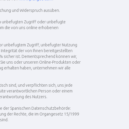
öschung und Widerspruch ausüben.
 Um unbefugten Zugriff oder unbefugte
 um die von uns online erhobenen
or unbefugtem Zugriff, unbefugter Nutzung
ntegrität der von Ihnen bereitgestellten
 % sicher ist. Dementsprechend können wir,
 Sie uns oder unseren Online-Produkten oder
lung erhalten haben, unternehmen wir alle
sch sind, und verpflichten sich, uns jede
bsite verantwortlichen Person oder einem
 Verantwortung des Nutzers.
ite der Spanischen Datenschutzbehörde:
ng der Rechte, die im Organgesetz 15/1999
sind.