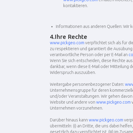
kontaktieren.
Informationen aus anderen Quellen: Wir 
4.Ihre Rechte
www.pickgeo.com
verpflichtet sich als für 
zu respektieren und garantiert die Ausübung
verantwortliche Person oder per E-Mail an
co
Wenn Sie sich entscheiden, diese Rechte au
dankbar, wenn diese E-Mail oder Mitteilung 
Widerspruch auszuüben.
Weitergabe personenbezogener Daten:
www
Unternehmensgruppe für deren kommerzielle
und/oder Veranstaltungen. Wir gehen davon a
Website und andere von
www.pickgeo.com
v
Unternehmen vorzunehmen.
Darüber hinaus kann
www.pickgeo.com
verpf
übermitteln: (i) an Dritte, die uns dabei helf
gesetzlich dazu verpflichtet ist, (iii) im 