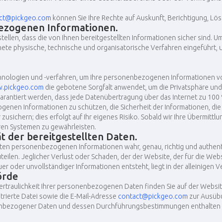
ct@pickgeo.com
können Sie Ihre Rechte auf Auskunft, Berichtigung, L
bezogenen Informationen.
stellen, dass die von Ihnen bereitgestellten Informationen sicher sind.
ete physische, technische und organisatorische Verfahren eingeführt,
hnologien und -verfahren, um Ihre personenbezogenen Informationen v
.pickgeo.com
die gebotene Sorgfalt anwendet, um die Privatsphäre und I
garantiert werden, dass jede Datenübertragung über das Internet zu 100
enen Informationen zu schützen, die Sicherheit der Informationen, die
 zusichern; dies erfolgt auf Ihr eigenes Risiko. Sobald wir Ihre Übermitt
ren Systemen zu gewährleisten.
ät der bereitgestellten Daten.
ellten personenbezogenen Informationen wahr, genau, richtig und authenti
eilen. Jeglicher Verlust oder Schaden, der der Website, der für die We
uer oder unvollständiger Informationen entsteht, liegt in der alleinigen
örde
ertraulichkeit Ihrer personenbezogenen Daten finden Sie auf der Webs
istrierte Datei sowie die E-Mail-Adresse
contact@pickgeo.com
zur Ausübu
nbezogener Daten und dessen Durchführungsbestimmungen enthalten 