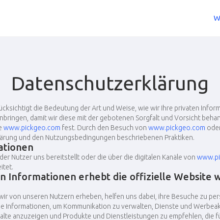
W
Datenschutzerklärung
cksichtigt die Bedeutung der Art und Weise, wie wir Ihre privaten Info
bringen, damit wir diese mit der gebotenen Sorgfalt und Vorsicht behand
te
www.pickgeo.com
fest. Durch den Besuch von
www.pickgeo.com
oder
rklärung und den Nutzungsbedingungen beschriebenen Praktiken.
ationen
r Nutzer uns bereitstellt oder die über die digitalen Kanäle von
www.pi
itet.
 Informationen erhebt die offizielle Website
w
r von unseren Nutzern erheben, helfen uns dabei, ihre Besuche zu pers
ie Informationen, um Kommunikation zu verwalten, Dienste und Werbea
nhalte anzuzeigen und Produkte und Dienstleistungen zu empfehlen, die fü