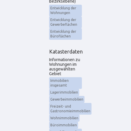
Bezirksebene)
Entwicklung der
Wohnungen
Entwicklung der
Gewerbeflächen
Entwicklung der
Büroflächen
Katasterdaten
Informationen zu
Wohnungen im
ausgewählten
Gebiet
Immobilien
insgesamt
Lagerimmobilien
Gewerbeimmobilien
Freizeit- und
Gastronomieimmobilien
Wohnimmobilien
Büroimmobilien