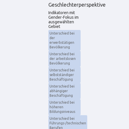
Geschlechterperspektive
Indikatoren mit
Gender-Fokus im
ausgewählten
Gebiet
Unterschied bei
der
erwerbstätigen
Bevölkerung
Unterschied bei
der arbeitslosen
Bevölkerung
Unterschied bei
selbstständiger
Beschäftigung
Unterschied bei
abhängiger
Beschäftigung
Unterschied bei
höheren
Bildungsniveaus
Unterschied bei
Führungs-/technischen
Berufen