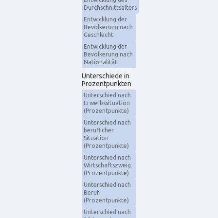
Durchschnittsalters
Entwicklung der
Bevölkerung nach
Geschlecht
Entwicklung der
Bevölkerung nach
Nationalität
Unterschiede in
Prozentpunkten
Unterschied nach
Erwerbssituation
(Prozentpunkte)
Unterschied nach
beruflicher
Situation
(Prozentpunkte)
Unterschied nach
Wirtschaftszweig
(Prozentpunkte)
Unterschied nach
Beruf
(Prozentpunkte)
Unterschied nach