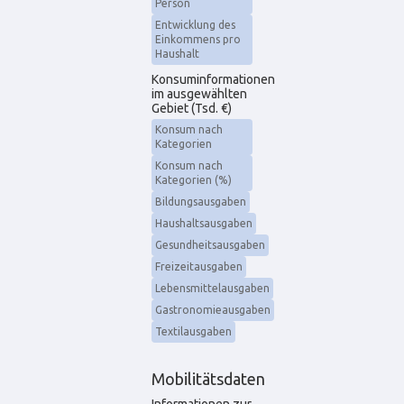
Person
Entwicklung des
Einkommens pro
Haushalt
Konsuminformationen
im ausgewählten
Gebiet (Tsd. €)
Konsum nach
Kategorien
Konsum nach
Kategorien (%)
Bildungsausgaben
Haushaltsausgaben
Gesundheitsausgaben
Freizeitausgaben
Lebensmittelausgaben
Gastronomieausgaben
Textilausgaben
Mobilitätsdaten