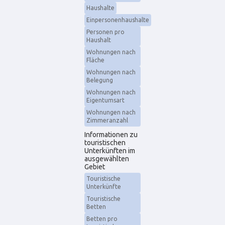
Haushalte
Einpersonenhaushalte
Personen pro
Haushalt
Wohnungen nach
Fläche
Wohnungen nach
Belegung
Wohnungen nach
Eigentumsart
Wohnungen nach
Zimmeranzahl
Informationen zu
touristischen
Unterkünften im
ausgewählten
Gebiet
Touristische
Unterkünfte
Touristische
Betten
Betten pro