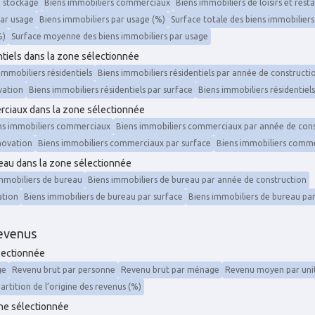
e stockage
Biens immobiliers commerciaux
Biens immobiliers de loisirs et rest
par usage
Biens immobiliers par usage (%)
Surface totale des biens immobilier
%)
Surface moyenne des biens immobiliers par usage
ntiels dans la zone sélectionnée
immobiliers résidentiels
Biens immobiliers résidentiels par année de constructi
vation
Biens immobiliers résidentiels par surface
Biens immobiliers résidentiel
erciaux dans la zone sélectionnée
ens immobiliers commerciaux
Biens immobiliers commerciaux par année de cons
novation
Biens immobiliers commerciaux par surface
Biens immobiliers comme
reau dans la zone sélectionnée
immobiliers de bureau
Biens immobiliers de bureau par année de construction
ation
Biens immobiliers de bureau par surface
Biens immobiliers de bureau pa
evenus
électionnée
ge
Revenu brut par personne
Revenu brut par ménage
Revenu moyen par un
artition de l’origine des revenus (%)
one sélectionnée