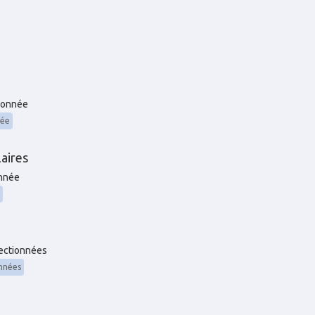
ionnée
née
aires
onnée
lectionnées
onnées