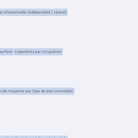
 professionnelle (indépendant / salarié)
surface
Logements par occupation
trale moyenne par type de bien immobilier