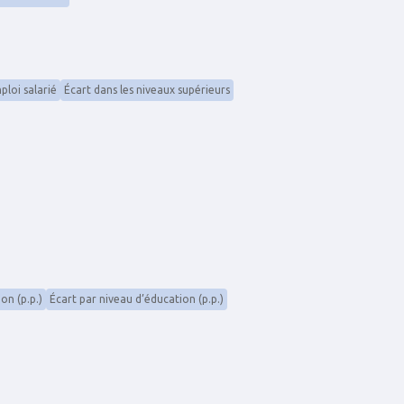
ploi salarié
Écart dans les niveaux supérieurs
on (p.p.)
Écart par niveau d’éducation (p.p.)