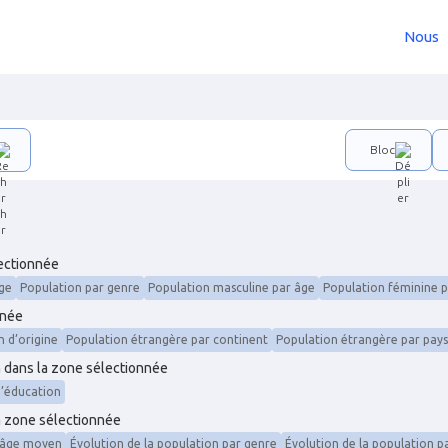
Nous
Bloc
lectionnée
ge
Population par genre
Population masculine par âge
Population féminine 
nnée
n d’origine
Population étrangère par continent
Population étrangère par pays
on dans la zone sélectionnée
d’éducation
la zone sélectionnée
l’âge moyen
Évolution de la population par genre
Évolution de la population pa