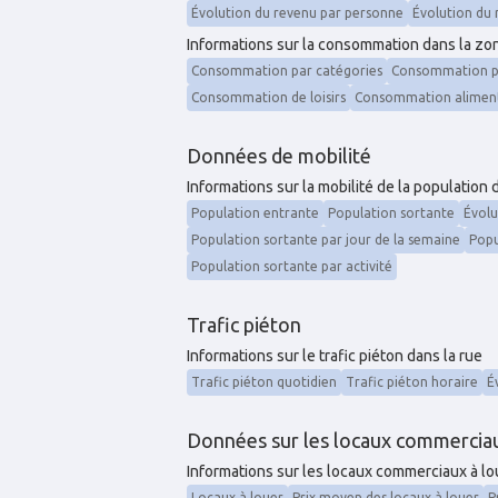
Évolution du revenu par personne
Évolution du
Informations sur la consommation dans la zone
Consommation par catégories
Consommation pa
Consommation de loisirs
Consommation alimen
Données de mobilité
Informations sur la mobilité de la population
Population entrante
Population sortante
Évolu
Population sortante par jour de la semaine
Popu
Population sortante par activité
Trafic piéton
Informations sur le trafic piéton dans la rue
Trafic piéton quotidien
Trafic piéton horaire
É
Données sur les locaux commercia
Informations sur les locaux commerciaux à l
Locaux à louer
Prix moyen des locaux à louer
P