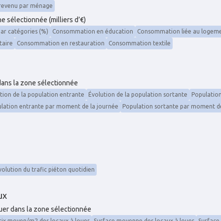
 revenu par ménage
 sélectionnée (milliers d’€)
r catégories (%)
Consommation en éducation
Consommation liée au logem
taire
Consommation en restauration
Consommation textile
 dans la zone sélectionnée
tion de la population entrante
Évolution de la population sortante
Population
lation entrante par moment de la journée
Population sortante par moment de
volution du trafic piéton quotidien
ux
ouer dans la zone sélectionnée
rix moyen/m2 des locaux à louer
Surface moyenne des locaux à louer
Surface 