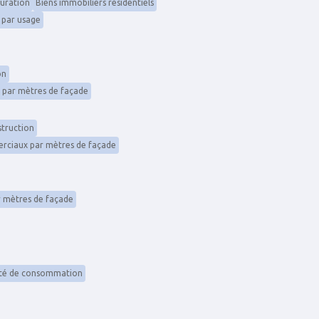
auration
Biens immobiliers résidentiels
s par usage
on
s par mètres de façade
truction
rciaux par mètres de façade
r mètres de façade
ité de consommation