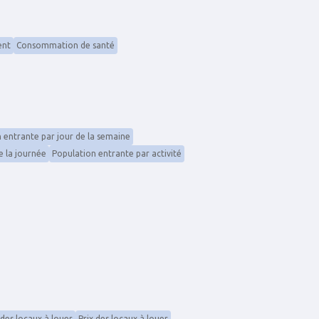
ent
Consommation de santé
 entrante par jour de la semaine
 la journée
Population entrante par activité
des locaux à louer
Prix des locaux à louer