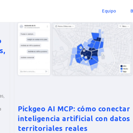
Equipo
B
o
s,
as,
Pickgeo AI MCP: cómo conectar
a
inteligencia artificial con datos
territoriales reales