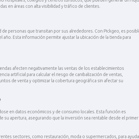
mo hospitales, colegios y centros turísticos, que pueden generar un fluj
s en áreas con alta visibilidad y tráfico de clientes.
d de personas que transitan por sus alrededores. Con Pickgeo, es posibl
l año. Esta información permite ajustar la ubicación de la tienda para
iendas afecten negativamente las ventas de los establecimientos
ncia artificial para calcular el riesgo de canibalización de ventas,
ntos de venta y optimizar la cobertura geográfica sin afectar su
e
ndose en datos económicos y de consumo locales. Esta función es
 de su apertura, asegurando que la inversión sea rentable desde el primer
iferentes sectores, como restauración, moda o supermercados, para ayuda