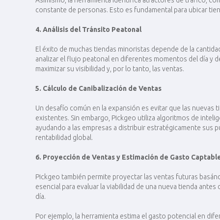
Asimismo, la herramienta identifica atractores de tráfico, co
constante de personas. Esto es fundamental para ubicar tienda
4. Análisis del Tránsito Peatonal
El éxito de muchas tiendas minoristas depende de la cantida
analizar el flujo peatonal en diferentes momentos del día y de
maximizar su visibilidad y, por lo tanto, las ventas​.
5. Cálculo de Canibalización de Ventas
Un desafío común en la expansión es evitar que las nuevas t
existentes. Sin embargo, Pickgeo utiliza algoritmos de intelige
ayudando a las empresas a distribuir estratégicamente sus pu
rentabilidad global​.
6. Proyección de Ventas y Estimación de Gasto Captabl
Pickgeo también permite proyectar las ventas futuras basá
esencial para evaluar la viabilidad de una nueva tienda antes
día​.
Por ejemplo, la herramienta estima el gasto potencial en d