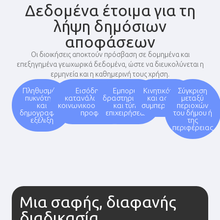
Δεδομένα έτοιμα για τη
λήψη δημόσιων
αποφάσεων
Οι διοικήσεις αποκτούν πρόσβαση σε δομημένα και
επεξηγημένα γεωχωρικά δεδομένα, ώστε να διευκολύνεται η
ερμηνεία και η καθημερινή τους χρήση.
Πληθυσμός,
Εισόδημα,
Εμπορική
Κινητικότητα
Σύγκριση
πυκνότητα
κατανάλωση και
δραστηριότητα
και αστική
μεταξύ
και
κοινωνικοοικονομικό
και τύποι
συμπεριφορά
περιοχών
δημογραφική
προφίλ
επιχειρήσεων
του δήμου ή
εξέλιξη
της
περιφέρειας
Μια σαφής, διαφανής
διαδικασία