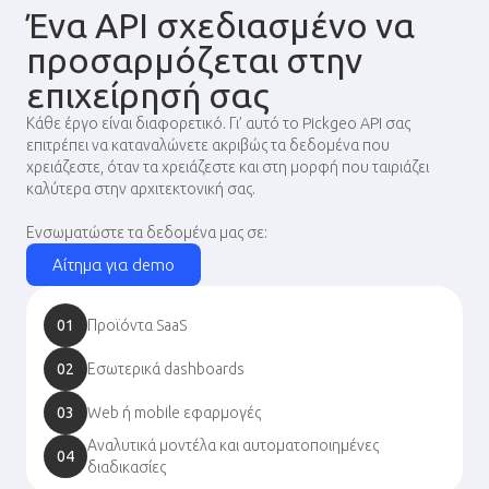
Ένα API σχεδιασμένο να
προσαρμόζεται στην
επιχείρησή σας
Κάθε έργο είναι διαφορετικό. Γι’ αυτό το Pickgeo API σας
επιτρέπει να καταναλώνετε ακριβώς τα δεδομένα που
χρειάζεστε, όταν τα χρειάζεστε και στη μορφή που ταιριάζει
καλύτερα στην αρχιτεκτονική σας.
Ενσωματώστε τα δεδομένα μας σε:
Αίτημα για demo
01
Προϊόντα SaaS
02
Εσωτερικά dashboards
03
Web ή mobile εφαρμογές
Αναλυτικά μοντέλα και αυτοματοποιημένες
04
διαδικασίες