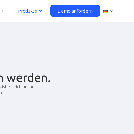
ir
Produkte
Demo anfordern
n werden.
istiert nicht mehr.
n.